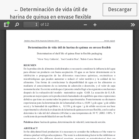
Volver a los detalles del artículo
←
Determinación de vida útil de
Descargar
harina de quinua en envase ﬂexible