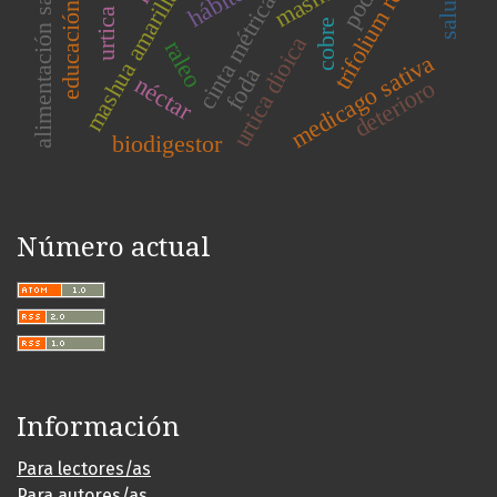
alimentación saludable
trifolium repens
urtica urens
poda
mashua amarilla
cinta métrica
cobre
urtica dioica
raleo
medicago sativa
foda
néctar
deterioro
biodigestor
Número actual
Información
Para lectores/as
Para autores/as