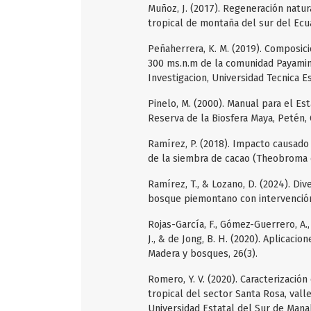
Muñoz, J. (2017). Regeneración natur
tropical de montaña del sur del Ecua
Peñaherrera, K. M. (2019). Composici
300 ms.n.m de la comunidad Payamino
Investigacion, Universidad Tecnica E
Pinelo, M. (2000). Manual para el E
Reserva de la Biosfera Maya, Petén, 
Ramírez, P. (2018). Impacto causado
de la siembra de cacao (Theobroma ca
Ramírez, T., & Lozano, D. (2024). Div
bosque piemontano con intervención
Rojas-García, F., Gómez-Guerrero, A.,
J., & de Jong, B. H. (2020). Aplicaci
Madera y bosques, 26(3).
Romero, Y. V. (2020). Caracterizació
tropical del sector Santa Rosa, vall
Universidad Estatal del Sur de Manab