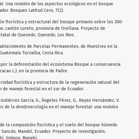
al: Una revisión de los aspectos ecológicos en el bosque
dor. Bosques Latitud Cero, 7(2).
ón florística y estructural del bosque primario sobre los 200-
, cantón Loreto, provincia de Orellana. Proyecto de
statal de Quevedo, Quevedo, Los Rios.
stablecimiento de Parcelas Permanentes. de Muestreo en la
Guatemala Turrialba, Costa Rica.
 por la deforestación del ecosistema Bosque a consecuencia
cao L.), en la provincia de Padre.
ersidad florística y estructura de la regeneración natural del
 de manejo forestal en el sur de Ecuador.
 Gutiérrez García, G., Ángeles Pérez, G., Reyes Hernández, V.
ones de la dendroecología en el manejo forestal: una revisión.
n de la composición florística y el suelo del bosque húmedo
e Sancán, Manabí, Ecuador. Proyecto de Investigación,
í, Jipijapa, Manabí.