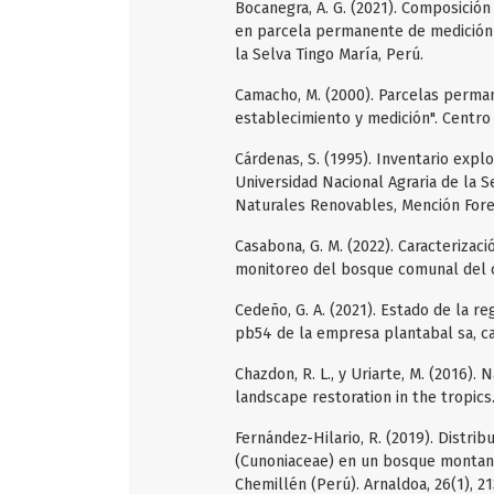
Bocanegra, A. G. (2021). Composición 
en parcela permanente de medición 
la Selva Tingo María, Perú.
Camacho, M. (2000). Parcelas perman
establecimiento y medición". Centro
Cárdenas, S. (1995). Inventario expl
Universidad Nacional Agraria de la S
Naturales Renovables, Mención Fores
Casabona, G. M. (2022). Caracteriza
monitoreo del bosque comunal del ca
Cedeño, G. A. (2021). Estado de la r
pb54 de la empresa plantabal sa, ca
Chazdon, R. L., y Uriarte, M. (2016).
landscape restoration in the tropics.
Fernández-Hilario, R. (2019). Distri
(Cunoniaceae) en un bosque montano
Chemillén (Perú). Arnaldoa, 26(1), 21