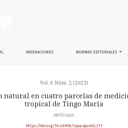
ro parcelas de medición de un bosque reservado tropical de 
AL
INDEXACIONES
NORMAS EDITORIALES
Vol. 6 Núm. 2 (2023)
ón natural en cuatro parcelas de medic
tropical de Tingo María
ARTÍCULOS
https://doi.org/10.46908/tayacaja.v6i2.217