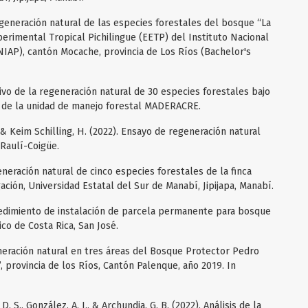
egeneración natural de las especies forestales del bosque “La
erimental Tropical Pichilingue (EETP) del Instituto Nacional
NIAP), cantón Mocache, provincia de Los Ríos (Bachelor's
tivo de la regeneración natural de 30 especies forestales bajo
1 de la unidad de manejo forestal MADERACRE.
 & Keim Schilling, H. (2022). Ensayo de regeneración natural
Raulí-Coigüe.
generación natural de cinco especies forestales de la finca
ión, Universidad Estatal del Sur de Manabí, Jipijapa, Manabí.
ocedimiento de instalación de parcela permanente para bosque
co de Costa Rica, San José.
eneración natural en tres áreas del Bosque Protector Pedro
, provincia de los Ríos, Cantón Palenque, año 2019. In
 D. S., González, A. J., & Archundia, G. B. (2022). Análisis de la