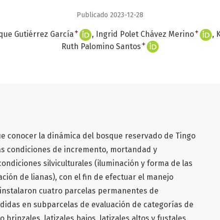
Publicado 2023-12-28
+
+
que Gutiérrez García
Ingrid Polet Chávez Merino
K
+
Ruth Palomino Santos
 fue conocer la dinámica del bosque reservado de Tingo
 las condiciones de incremento, mortandad y
ondiciones silviculturales (iluminación y forma de las
ación de lianas), con el fin de efectuar el manejo
 instalaron cuatro parcelas permanentes de
ididas en subparcelas de evaluación de categorías de
brinzales, latizales bajos, latizales altos y fustales.