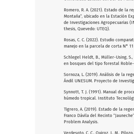
Romero, R. A. (2021). Estado de la r
Montaña”, ubicado en la Estación Exp
de Investigaciones Agropecuarias (I
thesis, Quevedo: UTEQ).
Rosas, C. C. (2022). Estudio compara
manejo en la parcela de corta N° 1
Schlegel Heldt, B., Müller-Using, S.,
en bosques del tipo forestal Roble-
Sornoza, L. (2019). Análisis de la re
Ándil UNESUM. Proyecto de Investigac
Synnott, T. J. (1991). Manual de pr
húmedo tropical. Instituto Tecnológi
Tigrero, A. (2019). Estado de la reg
Franco Dávila del Recinto “Jauneche”
Problem Analysis.
Verdesoto, C. C., Quiroz, L. M., Pilozo,