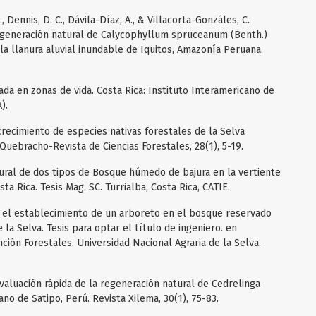
, Dennis, D. C., Dávila-Díaz, A., & Villacorta-Gonzáles, C.
 regeneración natural de Calycophyllum spruceanum (Benth.)
la llanura aluvial inundable de Iquitos, Amazonía Peruana.
sada en zonas de vida. Costa Rica: Instituto Interamericano de
).
crecimiento de especies nativas forestales de la Selva
uebracho-Revista de Ciencias Forestales, 28(1), 5-19.
ultural de dos tipos de Bosque húmedo de bajura en la vertiente
sta Rica. Tesis Mag. SC. Turrialba, Costa Rica, CATIE.
a el establecimiento de un arboreto en el bosque reservado
 la Selva. Tesis para optar el título de ingeniero. en
ón Forestales. Universidad Nacional Agraria de la Selva.
valuación rápida de la regeneración natural de Cedrelinga
o de Satipo, Perú. Revista Xilema, 30(1), 75-83.