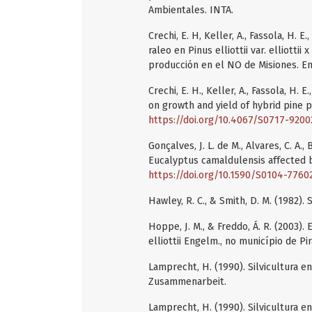
Ambientales. INTA.
Crechi, E. H, Keller, A., Fassola, H. E.
raleo en Pinus elliottii var. elliotti
producción en el NO de Misiones. En
Crechi, E. H., Keller, A., Fassola, H. E.
on growth and yield of hybrid pine p
https://doi.org/10.4067/S0717-920
Gonçalves, J. L. de M., Alvares, C. A., 
Eucalyptus camaldulensis affected by
https://doi.org/10.1590/S0104-776
Hawley, R. C., & Smith, D. M. (1982). 
Hoppe, J. M., & Freddo, Á. R. (2003)
elliottii Engelm., no município de Pira
Lamprecht, H. (1990). Silvicultura e
Zusammenarbeit.
Lamprecht, H. (1990). Silvicultura e