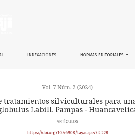
iculturales para una plantación de Eucalyptus globulus Labil
AL
INDEXACIONES
NORMAS EDITORIALES
Vol. 7 Núm. 2 (2024)
e tratamientos silviculturales para un
globulus Labill, Pampas - Huancavelic
ARTÍCULOS
https://doi.org/10.46908/tayacaja.v7i2.228