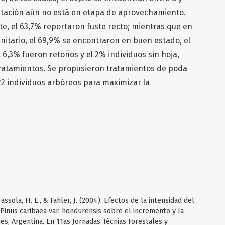
antación aún no está en etapa de aprovechamiento.
ste, el 63,7% reportaron fuste recto; mientras que en
anitario, el 69,9% se encontraron en buen estado, el
 6,3% fueron retoños y el 2% individuos sin hoja,
ratamientos. Se propusieron tratamientos de poda
422 individuos arbóreos para maximizar la
, Fassola, H. E., & Fahler, J. (2004). Efectos de la intensidad del
i x Pinus caribaea var. hondurensis sobre el incremento y la
es, Argentina. En 11as Jornadas Técnias Forestales y