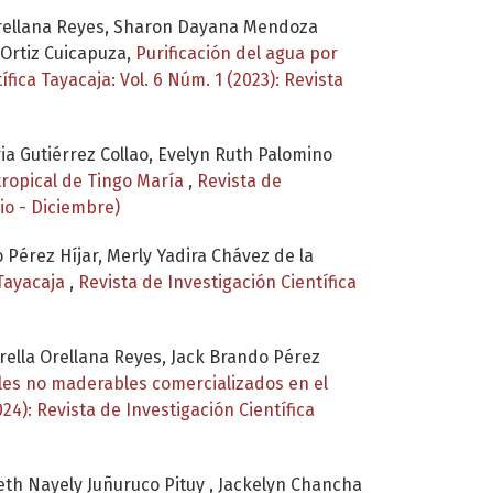
a Orellana Reyes, Sharon Dayana Mendoza
 Ortiz Cuicapuza,
Purificación del agua por
fica Tayacaja: Vol. 6 Núm. 1 (2023): Revista
ria Gutiérrez Collao, Evelyn Ruth Palomino
tropical de Tingo María
,
Revista de
lio - Diciembre)
 Pérez Híjar, Merly Yadira Chávez de la
 Tayacaja
,
Revista de Investigación Científica
trella Orellana Reyes, Jack Brando Pérez
ales no maderables comercializados en el
024): Revista de Investigación Científica
eth Nayely Juñuruco Pituy , Jackelyn Chancha