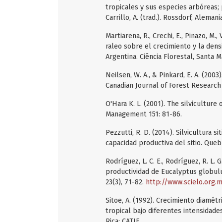
tropicales y sus especies arbóreas
Carrillo, A. (trad.). Rossdorf, Alemani
Martiarena, R., Crechi, E., Pinazo, M.,
raleo sobre el crecimiento y la den
Argentina. Ciência Florestal, Santa M
Neilsen, W. A., & Pinkard, E. A. (200
Canadian Journal of Forest Research
O'Hara K. L. (2001). The silvicultur
Management 151: 81-86.
Pezzutti, R. D. (2014). Silvicultura s
capacidad productiva del sitio. Quebr
Rodríguez, L. C. E., Rodríguez, R. L. G
productividad de Eucalyptus globul
23(3), 71-82.
http://www.scielo.org
Sitoe, A. (1992). Crecimiento diamé
tropical bajo diferentes intensidades
Rica: CATIE.