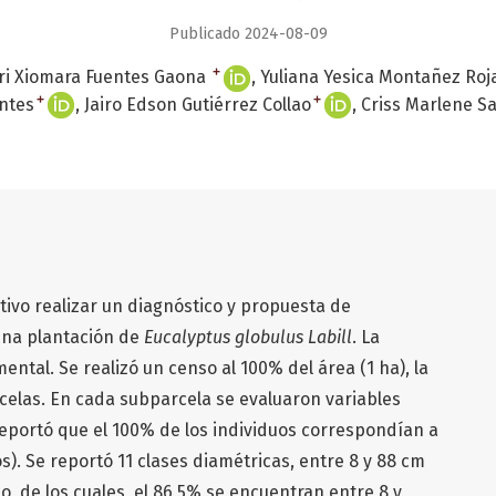
Publicado 2024-08-09
+
ri Xiomara Fuentes Gaona
Yuliana Yesica Montañez Roj
+
+
ntes
Jairo Edson Gutiérrez Collao
Criss Marlene S
tivo realizar un diagnóstico y propuesta de
 una plantación de
Eucalyptus globulus
Labill
. La
ntal. Se realizó un censo al 100% del área (1 ha), la
rcelas. En cada subparcela se evaluaron variables
 reportó que el 100% de los individuos correspondían a
s). Se reportó 11 clases diamétricas, entre 8 y 88 cm
o, de los cuales, el 86,5% se encuentran entre 8 y