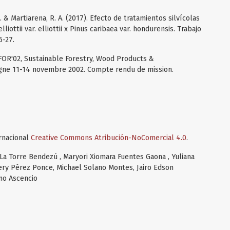
J. L. & Martiarena, R. A. (2017). Efecto de tratamientos silvícolas
iottii var. elliottii x Pinus caribaea var. hondurensis. Trabajo
6-27.
BIOFOR'02, Sustainable Forestry, Wood Products &
pagne 11-14 novembre 2002. Compte rendu de mission.
ernacional
Creative Commons Atribución-NoComercial 4.0
.
La Torre Bendezú , Maryori Xiomara Fuentes Gaona , Yuliana
ery Pérez Ponce, Michael Solano Montes, Jairo Edson
ino Ascencio