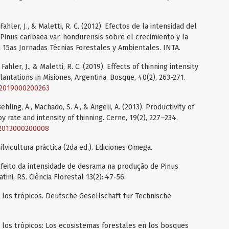
, Fahler, J., & Maletti, R. C. (2012). Efectos de la intensidad del
i x Pinus caribaea var. hondurensis sobre el crecimiento y la
 15as Jornadas Técnias Forestales y Ambientales. INTA.
, Fahler, J., & Maletti, R. C. (2019). Effects of thinning intensity
lantations in Misiones, Argentina. Bosque, 40(2), 263-271.
02019000200263
Behling, A., Machado, S. A., & Angeli, A. (2013). Productivity of
 rate and intensity of thinning. Cerne, 19(2), 227–234.
02013000200008
Silvicultura práctica (2da ed.). Ediciones Omega.
. Efeito da intensidade de desrama na produção de Pinus
tini, RS. Ciência Florestal 13(2):.47-56.
n los trópicos. Deutsche Gesellschaft für Technische
n los trópicos: Los ecosistemas forestales en los bosques