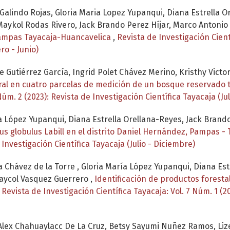
h Galindo Rojas, Gloria Maria Lopez Yupanqui, Diana Estrell
 Maykol Rodas Rivero, Jack Brando Perez Híjar, Marco Antonio
ampas Tayacaja-Huancavelica
,
Revista de Investigación Cientí
ro - Junio)
e Gutiérrez García, Ingrid Polet Chávez Merino, Kristhy Victo
ural en cuatro parcelas de medición de un bosque reservado 
Núm. 2 (2023): Revista de Investigación Científica Tayacaja (Ju
ía López Yupanqui, Diana Estrella Orellana-Reyes, Jack Brando
s globulus Labill en el distrito Daniel Hernández, Pampas -
 Investigación Científica Tayacaja (Julio - Diciembre)
ra Chávez de la Torre , Gloria María López Yupanqui, Diana Es
Maycol Vasquez Guerrero ,
Identificación de productos forest
,
Revista de Investigación Científica Tayacaja: Vol. 7 Núm. 1 (2
 Alex Chahuaylacc De La Cruz, Betsy Sayumi Nuñez Ramos, Liz