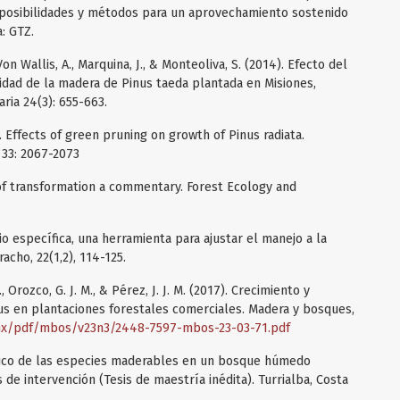
; posibilidades y métodos para un aprovechamiento sostenido
a: GTZ.
 Von Wallis, A., Marquina, J., & Monteoliva, S. (2014). Efecto del
sidad de la madera de Pinus taeda plantada en Misiones,
aria 24(3): 655-663.
3). Effects of green pruning on growth of Pinus radiata.
 33: 2067-2073
e of transformation a commentary. Forest Ecology and
itio específica, una herramienta para ajustar el manejo a la
acho, 22(1,2), 114-125.
., Orozco, G. J. M., & Pérez, J. J. M. (2017). Crecimiento y
us en plantaciones forestales comerciales. Madera y bosques,
.mx/pdf/mbos/v23n3/2448-7597-mbos-23-03-71.pdf
trico de las especies maderables en un bosque húmedo
 de intervención (Tesis de maestría inédita). Turrialba, Costa