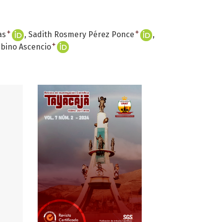
+
+
as
Sadith Rosmery Pérez Ponce
+
abino Ascencio