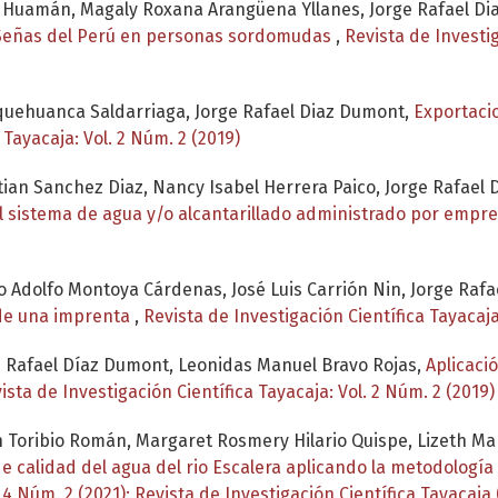
o Huamán, Magaly Roxana Arangüena Yllanes, Jorge Rafael D
de Señas del Perú en personas sordomudas
,
Revista de Investig
oquehuanca Saldarriaga, Jorge Rafael Diaz Dumont,
Exportaci
 Tayacaja: Vol. 2 Núm. 2 (2019)
ian Sanchez Diaz, Nancy Isabel Herrera Paico, Jorge Rafael
el sistema de agua y/o alcantarillado administrado por empr
 Adolfo Montoya Cárdenas, José Luis Carrión Nin, Jorge Raf
 de una imprenta
,
Revista de Investigación Científica Tayacaja
 Rafael Díaz Dumont, Leonidas Manuel Bravo Rojas,
Aplicaci
ista de Investigación Científica Tayacaja: Vol. 2 Núm. 2 (2019)
in Toribio Román, Margaret Rosmery Hilario Quispe, Lizeth M
 de calidad del agua del rio Escalera aplicando la metodologí
 4 Núm. 2 (2021): Revista de Investigación Científica Tayacaja 