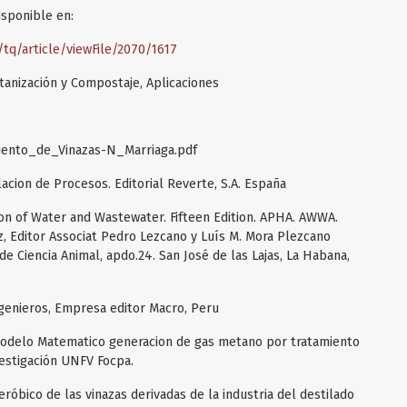
isponible en:
/tq/article/viewFile/2070/1617
tanización y Compostaje, Aplicaciones
amiento_de_Vinazas-N_Marriaga.pdf
acion de Procesos. Editorial Reverte, S.A. España
on of Water and Wastewater. Fifteen Edition. APHA. AWWA.
z, Editor Associat Pedro Lezcano y Luís M. Mora Plezcano
de Ciencia Animal, apdo.24. San José de las Lajas, La Habana,
ngenieros, Empresa editor Macro, Peru
 modelo Matematico generacion de gas metano por tratamiento
vestigación UNFV Focpa.
eróbico de las vinazas derivadas de la industria del destilado