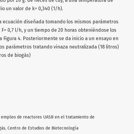
o por 20 g. de heces de cuy, a una temperatura de
io un valor de k= 0,340 (1/h).
 a la ecuación diseñada tomando los mismos parámetros
 F= 0,7 l/h, y un tiempo de 20 horas obteniéndose los
a Figura 4. Posteriormente se da inicio a un ensayo en
s parámetros tratando vinaza neutralizada (18 litros)
ros de biogás)
el empleo de reactores UASB en el tratamiento de
gás, Centro de Estudios de Biotecnología