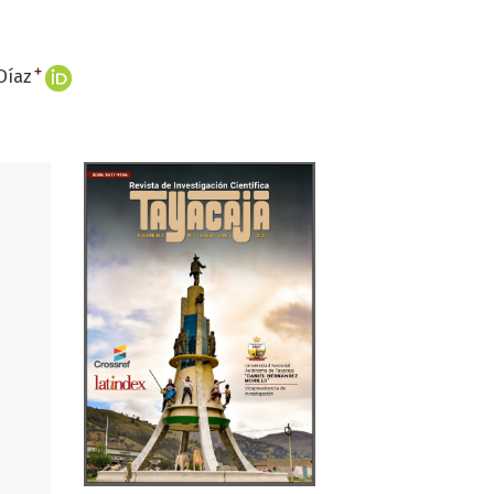
+
Díaz