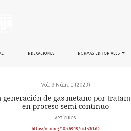
s metano por tratamiento anaeróbico de vinaza en proceso
AL
INDEXACIONES
NORMAS EDITORIALES
Vol. 3 Núm. 1 (2020)
 generación de gas metano por tratam
en proceso semi continuo
ARTÍCULOS
https://doi.org/10.46908/rict.v3i1.69